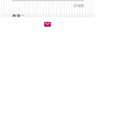
0/500
数量
*
カートに追加する
ユースド感のあるアッシュネ
イビーの天竺ニットを使用し
たロングTシャツです！
お袖の片側だけ柄生地なのが
ポイントです♪
男の子でも、女の子でも素敵
に着こなせると思います。